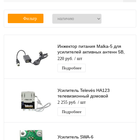
Фильтр
Инжектор питания Malka-5 для
усилителей активных антенн 5В,
встроенный USB шнур питания
220 руб.
/ шт
Подробнее
Усилитель Televés HA123
телевизионный домовой
2 255 руб.
/ шт
Подробнее
Усилитель SWA-6