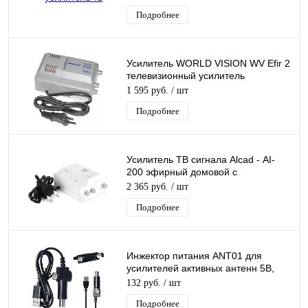
Подробнее
Усилитель WORLD VISION WV Efir 2
телевизионный усилитель
коттеджного типа
1 595 руб.
/ шт
Подробнее
Усилитель ТВ сигнала Alcad - АI-
200 эфирный домовой с
регулировкой уровня, 2 выхода
2 365 руб.
/ шт
Подробнее
Инжектор питания ANT01 для
усилителей активных антенн 5В,
встроенный USB-5V шнур питания
132 руб.
/ шт
Подробнее