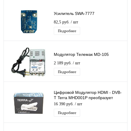
Усилитель SWA-7777
82,5 руб.
/ шт
Подробнее
Модулятор Телемак MD-105
2 189 руб.
/ шт
Подробнее
Цифровой Модулятор HDMI - DVB-
T Terra MHD001P преобразует
HDMI в DVB-T сигнал в МВ и ДМВ
16 390 руб.
/ шт
диапазонах
Подробнее