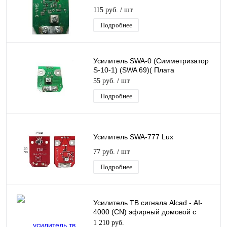
115 руб.
/ шт
Подробнее
Усилитель SWA-0 (Симметризатор
S-10-1) (SWA 69)( Плата
согласования)
55 руб.
/ шт
Подробнее
Усилитель SWA-777 Lux
77 руб.
/ шт
Подробнее
Усилитель ТВ сигнала Alcad - АI-
4000 (CN) эфирный домовой с
регулировкой уровня, 4 выхода
1 210 руб.