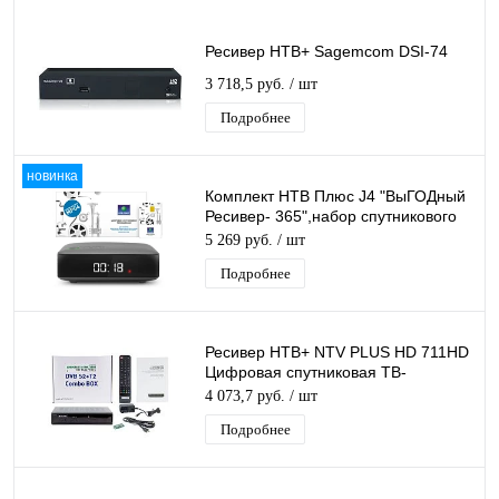
Ресивер НТВ+ Sagemсоm DSI-74
3 718,5 руб.
/ шт
Подробнее
новинка
Комплект НТВ Плюс J4 "ВыГОДный
Ресивер- 365",набор спутникового
тв для просмотра каналов 1 год
5 269 руб.
/ шт
Подробнее
Ресивер НТВ+ NTV PLUS HD 711HD
Цифровая спутниковая ТВ-
приставка, DVB-T2 тюнер, FullHD
4 073,7 руб.
/ шт
медиаплеер
Подробнее