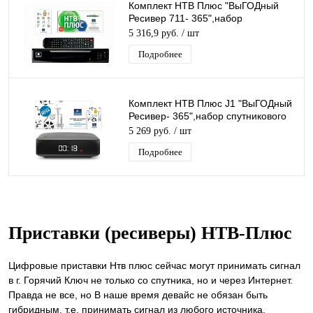
Комплект НТВ Плюс "ВыГОДный
Ресивер 711- 365",набор
спутникового оборудования с
5 316,9 руб.
/ шт
подпиской на 1год
Подробнее
Комплект НТВ Плюс J1 "ВыГОДный
Ресивер- 365",набор спутникового
тв для просмотра каналов 1 год
5 269 руб.
/ шт
Подробнее
Приставки (ресиверы) НТВ-Плюс
Цифровые приставки Нтв плюс сейчас могут принимать сигнал
в г. Горячий Ключ не только со спутника, но и через Интернет.
Правда не все, но В наше время девайс не обязан быть
гибридным, т.е. принимать сигнал из любого источника.