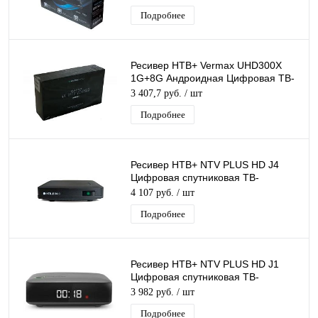
Подробнее
Ресивер НТВ+ Vermax UHD300X
1G+8G Андроидная Цифровая ТВ-
приставка 4К IPTV Smart TV
3 407,7 руб.
/ шт
Подробнее
Ресивер НТВ+ NTV PLUS HD J4
Цифровая спутниковая ТВ-
приставка для спутникового ТВ
4 107 руб.
/ шт
FullHD медиаплеер
Подробнее
Ресивер НТВ+ NTV PLUS HD J1
Цифровая спутниковая ТВ-
приставка FullHD медиаплеер c
3 982 руб.
/ шт
USB входом и LAN
Подробнее