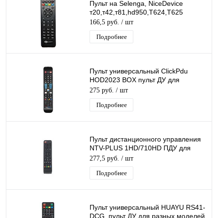
Пульт на Selenga, NiceDevice
т20,т42,т81,hd950,T624,T625
166,5 руб.
/ шт
Подробнее
Пульт универсальный ClickPdu
HOD2023 BOX пульт ДУ для
телевизоров Samsung, IVI, Okko
275 руб.
/ шт
Подробнее
Пульт дистанционного управления
NTV-PLUS 1HD/710HD ПДУ для
ресиверов НТВ Плюс 1HD и 710HD
277,5 руб.
/ шт
Подробнее
Пульт универсальный HUAYU RS41-
DCG, пульт ДУ для разных моделей