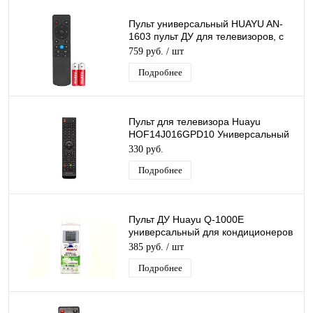
Пульт универсальный HUAYU AN-
1603 пульт ДУ для телевизоров, с
функцией голосового управления
759 руб.
/ шт
Подробнее
Пульт для телевизора Huayu
HOF14J016GPD10 Универсальный
пульт ду для различных моделей
330 руб.
телевизоров
Подробнее
Пульт ДУ Huayu Q-1000E
универсальный для кондиционеров
1000 в 1
385 руб.
/ шт
Подробнее