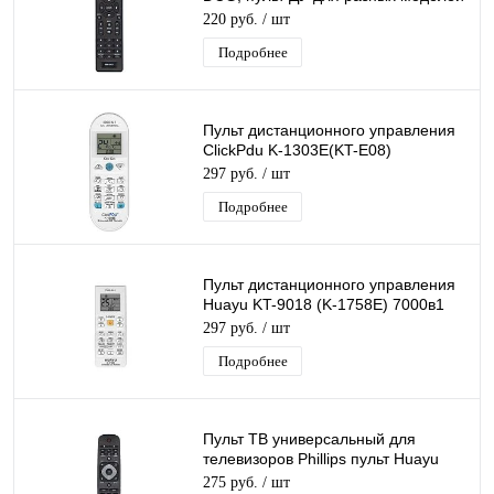
телевизоров
220 руб.
/ шт
Подробнее
Пульт дистанционного управления
ClickPdu K-1303E(KT-E08)
Универсальный пульт для
297 руб.
/ шт
кондиционеров
Подробнее
Пульт дистанционного управления
Huayu KT-9018 (K-1758E) 7000в1
Универсальный пульт для
297 руб.
/ шт
кондиционеров
Подробнее
Пульт ТВ универсальный для
телевизоров Phillips пульт Huayu
RM-L1125+
275 руб.
/ шт