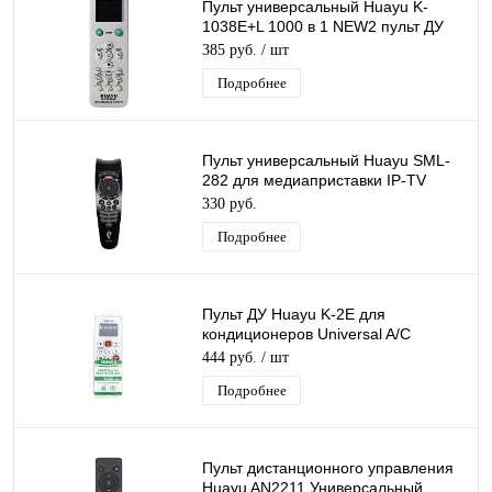
Пульт универсальный Huayu K-
1038E+L 1000 в 1 NEW2 пульт ДУ
для кондиционеров.управляет 2-мя
385 руб.
/ шт
кондиц.
Подробнее
Пульт универсальный Huayu SML-
282 для медиаприставки IP-TV
Ростелеком
330 руб.
Подробнее
Пульт ДУ Huayu K-2E для
кондиционеров Universal A/C
Remote 5000 в 1
444 руб.
/ шт
Подробнее
Пульт дистанционного управления
Huayu AN2211 Универсальный