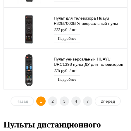
Пульт для телевизора Huayu
F32B7000B Универсальный пульт
ду для тв DEXP
222 руб.
/ шт
Подробнее
Пульт универсальный HUAYU
URC1398 пульт ДУ для телевизоров
Samsung, 3D LED TV с функцией
275 руб.
/ шт
SMART
Подробнее
Назад
1
2
3
4
7
Вперед
Пульты дистанционного