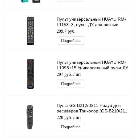
Пульт универсальный HUAYU RM-
L1153+3, пульт ДУ для разных
моделей телевизоров
299,7 руб.
Подробнее
Пульт универсальный HUAYU RM-
L1098+15 Универсальный пульт ДУ
для разных моделей Телевизоров
297 руб.
/ шт
Подробнее
Пульт GS-B212/B211 Huayu для
ресиверов Триколор (GS-B210/211
В-212
220 руб.
/ шт
B520,В521,B522,В531/533,В532/534)
Подробнее