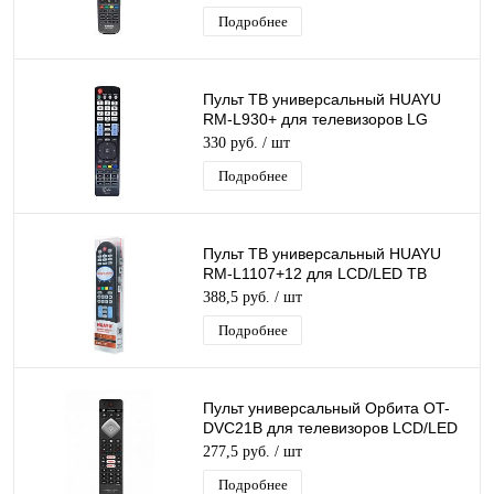
Подробнее
Пульт ТВ универсальный HUAYU
RM-L930+ для телевизоров LG
LCD/LED корпус AKB72914293 3D
330 руб.
/ шт
Подробнее
Пульт ТВ универсальный HUAYU
RM-L1107+12 для LCD/LED ТВ
Заменяет огромное кол-во пультов
388,5 руб.
/ шт
телевизоров
Подробнее
Пульт универсальный Орбита OT-
DVC21B для телевизоров LCD/LED
Philips
277,5 руб.
/ шт
Подробнее