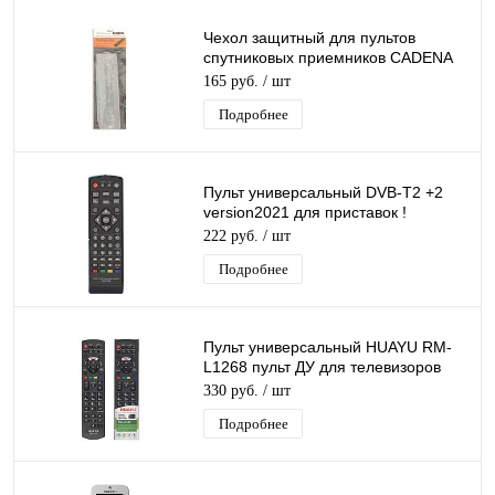
Чехол защитный для пультов
спутниковых приемников CADENA
CS1-8306 силиконовый
165 руб.
/ шт
Подробнее
Пульт универсальный DVB-T2 +2
version2021 для приставок !
универсальный для разных
222 руб.
/ шт
моделей DVB-T2
Подробнее
Пульт универсальный HUAYU RM-
L1268 пульт ДУ для телевизоров
Panasonic LCD/LED TV
330 руб.
/ шт
Подробнее