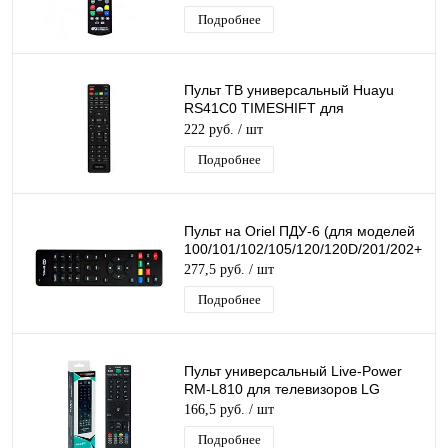
Подробнее
Пульт ТВ универсальный Huayu
RS41C0 TIMESHIFT для
телевизоров Vekta, ECON, Shivaki,
222 руб.
/ шт
FUSION, VITYAZ
Подробнее
Пульт на Oriel ПДУ-6 (для моделей
100/101/102/105/120/120D/201/202+/203
277,5 руб.
/ шт
Подробнее
Пульт универсальный Live-Power
RM-L810 для телевизоров LG
166,5 руб.
/ шт
Подробнее