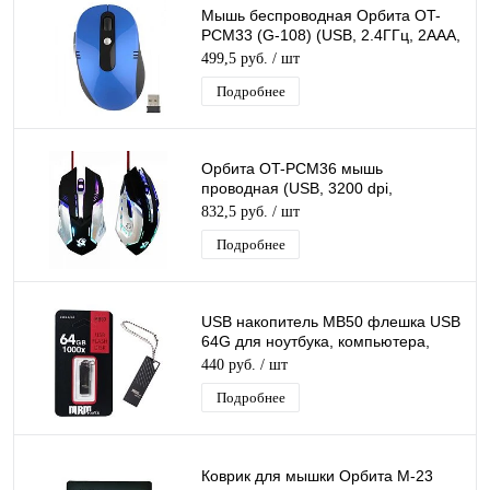
Мышь беспроводная Орбита OT-
PCM33 (G-108) (USB, 2.4ГГц, 2ААА,
10м)/100
499,5 руб.
/ шт
Подробнее
Орбита OT-PCM36 мышь
проводная (USB, 3200 dpi,
оптическая, 6 кнопок)/100
832,5 руб.
/ шт
Подробнее
USB накопитель MB50 флешка USB
64G для ноутбука, компьютера,
автомобиля,10Mb/s
440 руб.
/ шт
Подробнее
Коврик для мышки Орбита М-23