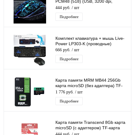
PCM48 (518) (USB, 3200 dpi,
оптическая, 6 кнопок)
444 руб.
/ шт
Подробнее
Комплект клавиатура + мышь Live-
Power LP303-K (проводные)
666 руб.
/ шт
Подробнее
Карта памяти MRM MB44 256Gb
карта microSD (без адаптера) TF-
карта Class 10
1 776 руб.
/ шт
Подробнее
Карта памяти Transcend 8Gb карта
microSD (с адаптером) TF-карта
Class 10
444 руб.
/ шт