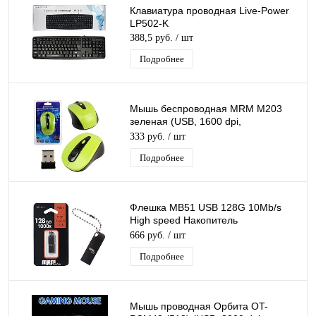
Клавиатура проводная Live-Power
LP502-K
388,5 руб.
/ шт
Подробнее
Мышь беспроводная MRM M203
зеленая (USB, 1600 dpi,
оптическая, 3 кнопки)
333 руб.
/ шт
Подробнее
Флешка MB51 USB 128G 10Mb/s
High speed Накопитель
металлический USB флеш карта
666 руб.
/ шт
Подробнее
Мышь проводная Орбита OT-