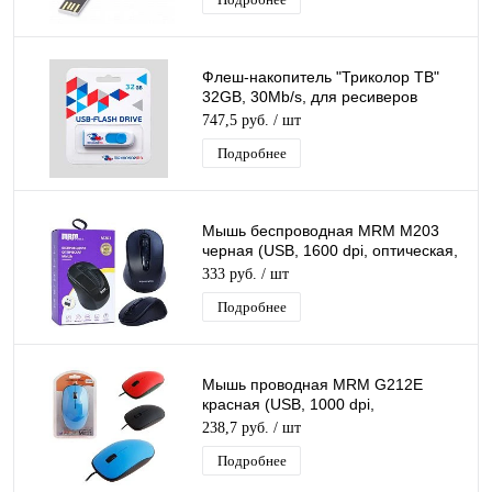
Флеш-накопитель "Триколор ТВ"
32GB, 30Mb/s, для ресиверов
Триколор, ноутбука, компьютера,
747,5 руб.
/ шт
автомобиля
Подробнее
Мышь беспроводная MRM M203
черная (USB, 1600 dpi, оптическая,
3 кнопки)
333 руб.
/ шт
Подробнее
Мышь проводная MRM G212E
красная (USB, 1000 dpi,
оптическая, 3 кнопки)
238,7 руб.
/ шт
Подробнее