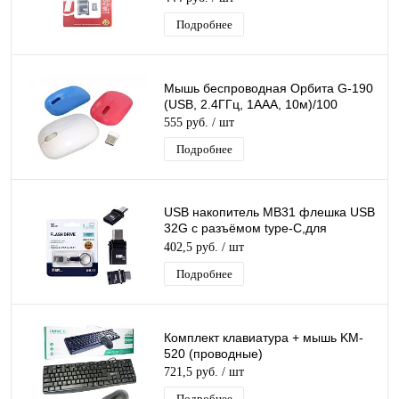
Подробнее
Мышь беспроводная Орбита G-190
(USB, 2.4ГГц, 1ААА, 10м)/100
555 руб.
/ шт
Подробнее
USB накопитель MB31 флешка USB
32G с разъёмом type-C,для
ноутбука, компьютера,
402,5 руб.
/ шт
автомобиля,10Mb/s
Подробнее
Комплект клавиатура + мышь KM-
520 (проводные)
721,5 руб.
/ шт
Подробнее