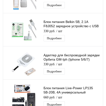
Подробнее
Блок питания Belkin 5В, 2.1А
F8J052 зарядное устройство с USB
+ кабель Iphone 1,2 м белый
330 руб.
/ шт
Подробнее
Адаптер для беспроводной зарядки
Орбита GM-Iph (Iphone 5/6/7)
330 руб.
/ шт
Подробнее
Блок питания Live-Power LP135
5В-20В, 4А универсальный
регулируемый 220 - 5V-20V/4A, 8
660 руб.
/ шт
насадок
Подробнее