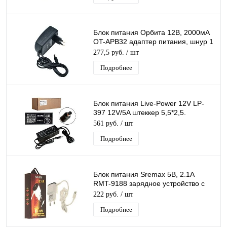
Блок питания Орбита 12В, 2000мА
OT-APB32 адаптер питания, шнур 1
м, штекер 5,5*2,5 мм
277,5 руб.
/ шт
Подробнее
Блок питания Live-Power 12V LP-
397 12V/5A штеккер 5,5*2,5.
импульсный
561 руб.
/ шт
Подробнее
Блок питания Sremax 5В, 2.1А
RMT-9188 зарядное устройство с
USB + кабель Iphone 1,2 м черный
222 руб.
/ шт
Подробнее