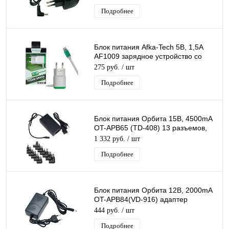
Подробнее
Блок питания Afka-Tech 5В, 1,5А
AF1009 зарядное устройство со
встроенным кабелем Iphone 1.2м
275 руб.
/ шт
Подробнее
Блок питания Орбита 15В, 4500mA
OT-APB65 (TD-408) 13 разъемов,
адаптер 220 -12V/4,5А, кабель 1м
1 332 руб.
/ шт
Подробнее
Блок питания Орбита 12В, 2000mA
OT-APB84(VD-916) адаптер
питания, шнур 1,2 м, штекер 5,5*2,5
444 руб.
/ шт
Подробнее