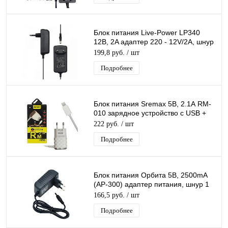
Блок питания Live-Power LP340
12В, 2A адаптер 220 - 12V/2A, шнур
1 м, штекер 5.5*2,5 мм
199,8 руб.
/ шт
Подробнее
Блок питания Sremax 5В, 2.1А RM-
010 зарядное устройство с USB +
кабель Iphone 1,2 м черный
222 руб.
/ шт
Подробнее
Блок питания Орбита 5В, 2500mA
(AP-300) адаптер питания, шнур 1
м, штекер 2,5 x 0.7
166,5 руб.
/ шт
Подробнее