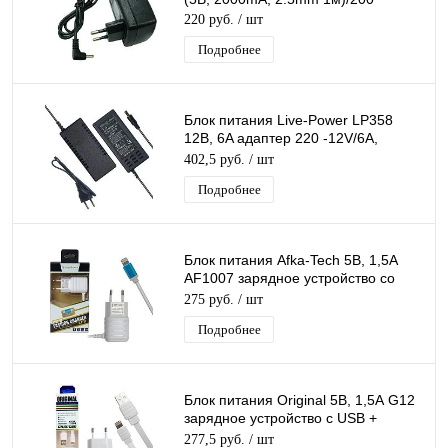
220 руб.
/ шт
Подробнее
Блок питания Live-Power LP358
12В, 6A адаптер 220 -12V/6A,
штекер 5.5*2,5 мм
402,5 руб.
/ шт
Подробнее
Блок питания Afka-Tech 5В, 1,5А
AF1007 зарядное устройство со
встроенным кабелем Iphone 1.2м +
275 руб.
/ шт
2 USB
Подробнее
Блок питания Original 5В, 1,5А G12
зарядное устройство с USB +
кабель Iphone 1 м белый
277,5 руб.
/ шт