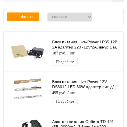
Фильтр
Блок питания Live-Power LP35 12В,
2A адаптер 220 -12V/2A, шнур 1 м,
штекер 5.5*2,5 мм
187 руб.
/ шт
Подробнее
Блок питания Live-Power 12V
DS3612 LED 36W адаптер пит. д/
светодиодной ленты Ультратонкий
495 руб.
/ шт
DC Ip20
Подробнее
Адаптер питания Орбита TD-191
(5B, 2000mA, 2.5mm 1м)/200