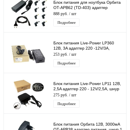
Блок питания для ноутбука Орбита
OT-APB62 (TD-403) адаптер
питания универсальный (40Вт, 8
888 руб.
/ шт
разъёмов)
Подробнее
Блок питания Live-Power LP360
12В, 3A адаптер 220 -12V/3A,
штекер 5.5*2,5 мм
253 руб.
/ шт
Подробнее
Блок питания Live-Power LP11 12В,
2,5A адаптер 220 - 12V/2,5A, шнур
1 м, штекер 5.5*2,5 мм
275 руб.
/ шт
Подробнее
Блок питания Орбита 12В, 3000мА
OT-APB38 адаптер питания, шнур 1