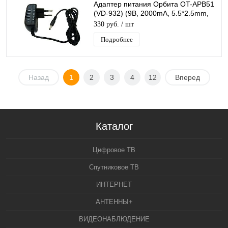
Адаптер питания Орбита OT-APB51
(VD-932) (9B, 2000mA, 5.5*2.5mm,
1м)/200
330 руб.
/ шт
Подробнее
Назад
1
2
3
4
12
Вперед
Каталог
Цифровое ТВ
Спутниковое ТВ
ИНТЕРНЕТ
АНТЕННЫ+
ВИДЕОНАБЛЮДЕНИЕ