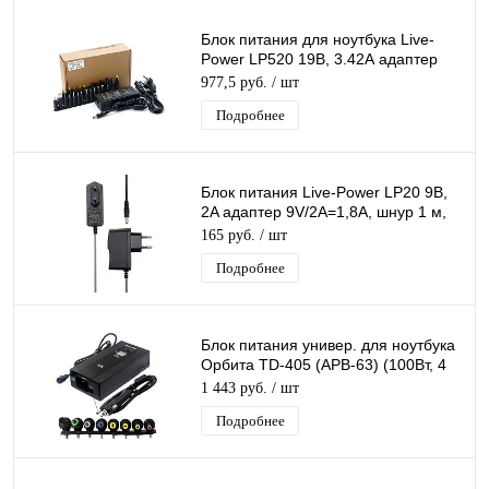
Блок питания для ноутбука Live-
Power LP520 19В, 3.42А адаптер
220 - 19V/3.42A, + 28 насадок
977,5 руб.
/ шт
Подробнее
Блок питания Live-Power LP20 9В,
2A адаптер 9V/2A=1,8A, шнур 1 м,
штекер 5.5*2,5 мм
165 руб.
/ шт
Подробнее
Блок питания универ. для ноутбука
Орбита TD-405 (APB-63) (100Вт, 4
разъёма, ЗУ авто)/40
1 443 руб.
/ шт
Подробнее