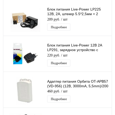
Блок питания Live-Power LP225
12В, 2A, штекер 5.5*2,5мм + 2
насадки (4,0*1,7 / 5,5*1,35), шнур 1
209 руб.
/ шт
м
Подробнее
Блок питания Live-Power 12В 2А
LP291, зарядное устройство с
гнездом прикуривателя, адаптер
220 руб.
/ шт
220 - 12V
Подробнее
Адаптер питания Орбита OT-APB57
(VD-956) (12В, 3000mA, 5,5mm)/200
460 руб.
/ шт
Подробнее