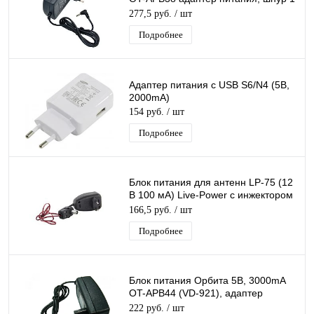
м, штекер 3,5*1,35 мм
277,5 руб.
/ шт
Подробнее
Адаптер питания с USB S6/N4 (5B,
2000mA)
154 руб.
/ шт
Подробнее
Блок питания для антенн LP-75 (12
В 100 мА) Live-Power с инжектором
питания, черный
166,5 руб.
/ шт
Подробнее
Блок питания Орбита 5В, 3000mA
OT-APB44 (VD-921), адаптер
питания, шнур 1 м, штекер 2,5*0,7
222 руб.
/ шт