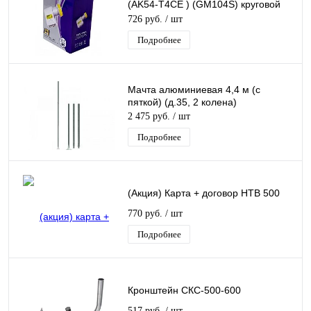
(AK54-T4CE ) (GM104S) круговой
поляризации QUAD дляТриколор/
726 руб.
/ шт
НТВ
Подробнее
Мачта алюминиевая 4,4 м (с
пяткой) (д.35, 2 колена)
2 475 руб.
/ шт
Подробнее
(Акция) Карта + договор НТВ 500
770 руб.
/ шт
Подробнее
Кронштейн СКС-500-600
517 руб.
/ шт