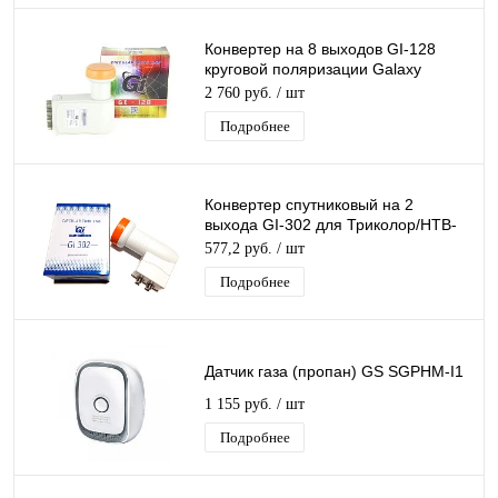
Конвертер на 8 выходов GI-128
круговой поляризации Galaxy
Innovations К+ 8 дляТриколор/НТВ-
2 760 руб.
/ шт
Плюс
Подробнее
Конвертер спутниковый на 2
выхода GI-302 для Триколор/НТВ-
Плюс круговой поляризации Galaxy
577,2 руб.
/ шт
Innovatio
Подробнее
Датчик газа (пропан) GS SGPHM-I1
1 155 руб.
/ шт
Подробнее