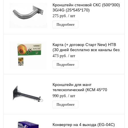
Кронштейн стеновой СКС (500*300)
3G/4G (25*545*170)
275 руб.
/ шт
Подробнее
Карта (+ договор Старт New) НТВ
(30 дней бесплатно все каналы без
регистрации + 199руб на балансе)
473 руб.
/ шт
Подробнее
Кронштейн для мачт
телескопический (КСМ 45*70
(КРЫМ 40-70 см Rexant)
990 руб.
/ шт
Подробнее
Конвертер на 4 выхода (EG-04C)