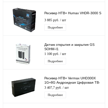
Ресивер НТВ+ Humax VHDR-3000 S
3 885 руб.
/ шт
Подробнее
Датчик открытия и закрытия GS
SOHM-I1
1 100 руб.
/ шт
Подробнее
Ресивер НТВ+ Vermax UHD300X
1G+8G Андроидная Цифровая ТВ-
приставка 4К IPTV Smart TV
3 407,7 руб.
/ шт
Подробнее