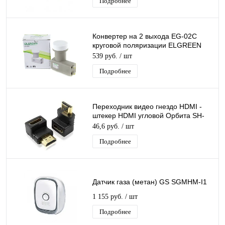
Подробнее
Конвертер на 2 выхода EG-02C
круговой поляризации ELGREEN
TWIN дляТриколор/НТВ-Плюс
539 руб.
/ шт
Подробнее
Переходник видео гнездо HDMI -
штекер HDMI угловой Орбита SH-
160/20/2000
46,6 руб.
/ шт
Подробнее
Датчик газа (метан) GS SGMHM-I1
1 155 руб.
/ шт
Подробнее