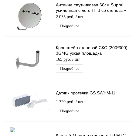
Антенна спутниковая 60см Supral
усиленная с лого НТВ со стеновым
кронштейном
2 035 руб.
/ шт
Подробнее
Кронштейн стеновой СКС (200*300)
3G/4G узкая площадка
165 руб.
/ шт
Подробнее
Датчик протечки GS SWHM-I1
1 320 руб.
/ шт
Подробнее
Карта SIM интерактивного ТВ МТС