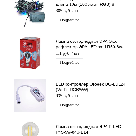
длина 10м (100 ламп RGB) 8
сценариев
385 руб.
/ шт
Подробнее
Лампа светодиодная ЭРА Эко.
рефлектор ЭРА LED smd R50-6w-
840-E14 ECO.
111 руб.
/ шт
Подробнее
LED контроллер Огонек OG-LDL24
(Wi-Fi, RGBWW)
935 руб.
/ шт
Подробнее
Лампа светодиодная ЭРА F-LED
Р45-5w-840-E14