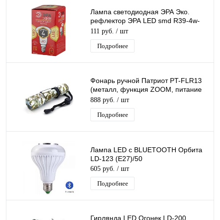
Лампа светодиодная ЭРА Эко.
рефлектор ЭРА LED smd R39-4w-
827-E14 ECO.
111 руб.
/ шт
Подробнее
Фонарь ручной Патриот PT-FLR13
(металл, функция ZOOM, питание
18650, 1LED светодиод )
888 руб.
/ шт
Подробнее
Лампа LED с BLUETOOTH Орбита
LD-123 (E27)/50
605 руб.
/ шт
Подробнее
Гирлянда LED Огонек LD-200