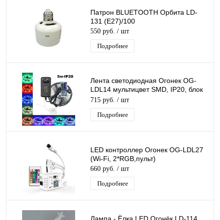
Патрон BLUETOOTH Орбита LD-
131 (Е27)/100
550 руб.
/ шт
Подробнее
Лента светодиодная Огонек OG-
LDL14 мультицвет SMD, IP20, блок
питания,Пульт ДУ, самоклейка, 5
715 руб.
/ шт
метров
Подробнее
LED контроллер Огонек OG-LDL27
(Wi-Fi, 2*RGB,пульт)
660 руб.
/ шт
Подробнее
Лампа - Ёлка LED Огонёк LD-114