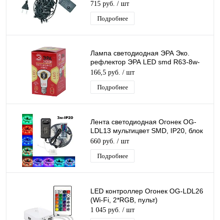
715 руб.
/ шт
Подробнее
Лампа светодиодная ЭРА Эко.
рефлектор ЭРА LED smd R63-8w-
827-E27 ECO
166,5 руб.
/ шт
Подробнее
Лента светодиодная Огонек OG-
LDL13 мультицвет SMD, IP20, блок
питания, пульт ДУ, самоклейка, 3
660 руб.
/ шт
метра
Подробнее
LED контроллер Огонек OG-LDL26
(Wi-Fi, 2*RGB, пульт)
1 045 руб.
/ шт