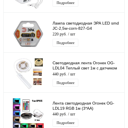
Подробнее
Лампа светодиодная ЭРА LED smd
JC-2,5w-corn-827-G4
220 руб.
/ шт
Подробнее
Светодиодная лента Огонек OG-
LDL04 Теплый свет 1м c датчиком
движения, для шкафов, лестниц,
440 руб.
/ шт
кровати,
Подробнее
Лента светодиодная Огонек OG-
LDL19 RGB 1м (3*AA)
440 руб.
/ шт
Подробнее