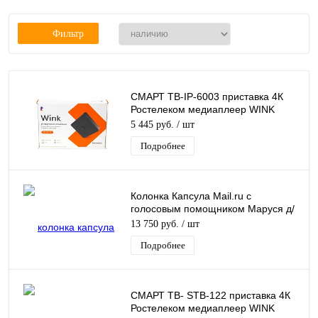
Фильтр
СМАРТ ТВ-IP-6003 приставка 4К
Ростелеком медиаплеер WINK
SUPERWAVE IP6003
5 445 руб.
/ шт
Подробнее
Колонка Капсула Mail.ru с
голосовым помощником Маруся д/
управления WINK система
13 750 руб.
/ шт
мониторинга объектов
Подробнее
СМАРТ ТВ- STB-122 приставка 4К
Ростелеком медиаплеер WINK